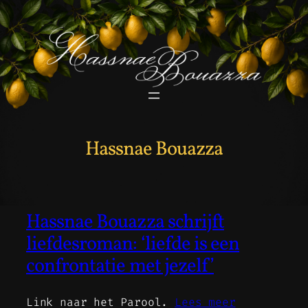
Ga
naar
de
inhoud
Hassnae Bouazza
Hassnae Bouazza schrijft
liefdesroman: ‘liefde is een
confrontatie met jezelf’
Link naar het Parool.
Lees meer