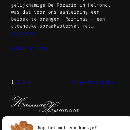
gelijknamige De Rozario in Helmond,
was dat voor ons aanleiding een
bezoek te brengen. Razminas – een
clowneske spraakwaterval met…
Lees meer
oktober 14, 2025
1
2
3
4
Volgende pagina
→
Journalist – Columnist – Vertaler –
Mag het met een koekje?
Documentairemaker