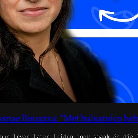
nae Bouazza: “Met balsamico heb 
hun leven laten leiden door smaak én die 