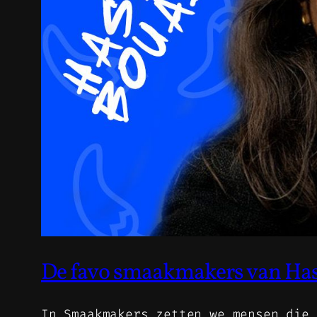
De favo smaakmakers van Hass
In Smaakmakers zetten we mensen die 