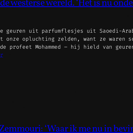
e westerse wereld. ‘Het is nu onden
e geuren uit parfumflesjes uit Saoedi-Ara
t onze opluchting zelden, want ze waren s
de profeet Mohammed – hij hield van geure
r
Zemmouri: ‘Waar ik me nu in bevind