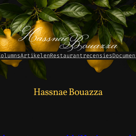
Columns
Artikelen
Restaurantrecensies
Documen
Hassnae Bouazza