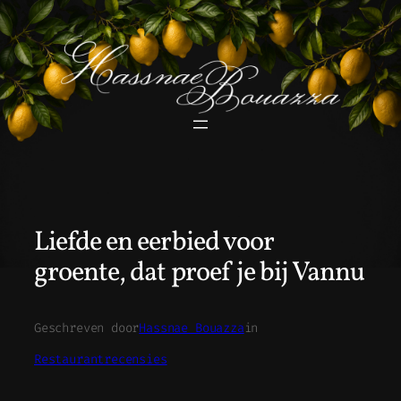
Ga
naar
de
inhoud
Liefde en eerbied voor
groente, dat proef je bij Vannu
Geschreven door
Hassnae Bouazza
in
Restaurantrecensies