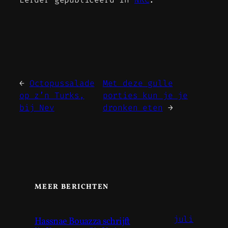
←
Octopussalade
Met deze gulle
op z’n Turks,
porties kun je je
bij Nev
dronken eten
→
MEER BERICHTEN
juli
Hassnae Bouazza schrijft